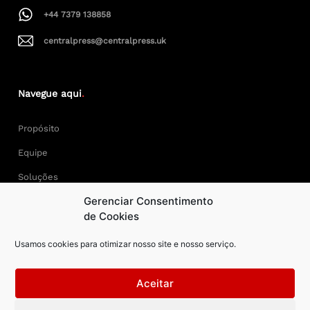
+44 7379 138858
centralpress@centralpress.uk
Navegue aqui
.
Propósito
Equipe
Soluções
Gerenciar Consentimento
Cases
de Cookies
Usamos cookies para otimizar nosso site e nosso serviço.
Keep Calm and Central Press.
Aceitar
Central Press – todos os direitos reservados. Developer: