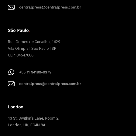
centralpress@centralpress.com.br
São Paulo
.
Rua Gomes de Carvalho, 1629
Vila Olímpia | São Paulo | SP
CEP: 04547006
+55 11 94199-9379
centralpress@centralpress.com.br
London
.
13 St. Swithin’s Lane, Room 2,
London, UK, EC4N 8AL