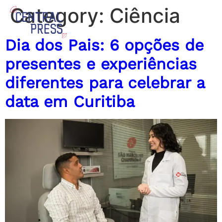
Category:
Ciência
Dia dos Pais: 6 opções de
presentes e experiências
diferentes para celebrar a
data em Curitiba