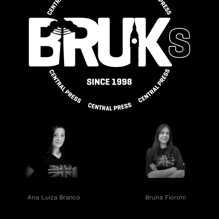
Ana Luiza Branco
Bruna Fioroni