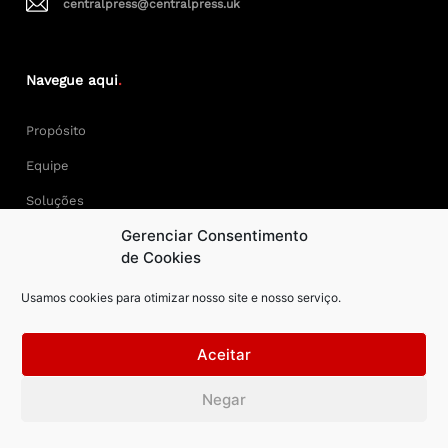
centralpress@centralpress.uk
Navegue aqui
.
Propósito
Equipe
Soluções
Gerenciar Consentimento
Cases
de Cookies
Usamos cookies para otimizar nosso site e nosso serviço.
Keep Calm and Central Press.
Aceitar
Central Press – todos os direitos reservados. Developer:
Negar
AAPEXDigital