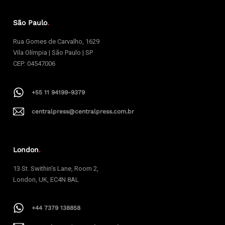
São Paulo
.
Rua Gomes de Carvalho, 1629
Vila Olímpia | São Paulo | SP
CEP: 04547006
+55 11 94199-9379
centralpress@centralpress.com.br
London
.
13 St. Swithin’s Lane, Room 2,
London, UK, EC4N 8AL
+44 7379 138858