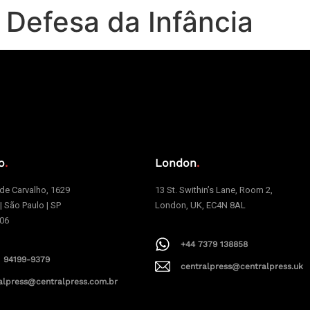
 Defesa da Infância
o
.
London
.
e Carvalho, 1629
13 St. Swithin’s Lane, Room 2,
 | São Paulo | SP
London, UK, EC4N 8AL
006
+44 7379 138858
1 94199-9379
centralpress@centralpress.uk
alpress@centralpress.com.br