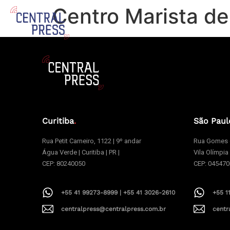
Centro Marista de
Curitiba
.
São Paul
Rua Petit Carneiro, 1122 | 9º andar
Rua Gomes d
Água Verde | Curitiba | PR |
Vila Olímpia
CEP: 80240050
CEP: 04547
+55 41 99273-8999 | +55 41 3026-2610
+55 1
centralpress@centralpress.com.br
centr