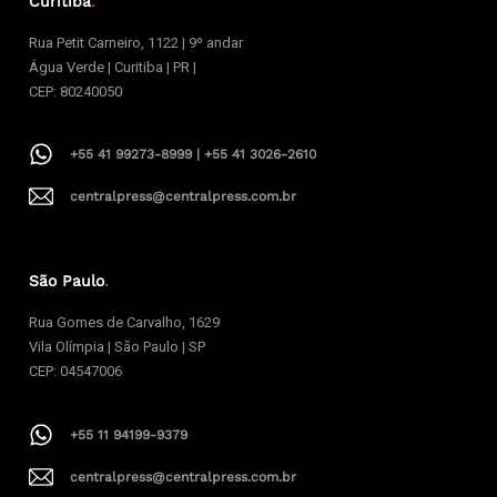
Curitiba
.
Rua Petit Carneiro, 1122 | 9º andar
Água Verde | Curitiba | PR |
CEP: 80240050
+55 41 99273-8999 | +55 41 3026-2610
centralpress@centralpress.com.br
São Paulo
.
Rua Gomes de Carvalho, 1629
Vila Olímpia | São Paulo | SP
CEP: 04547006
+55 11 94199-9379
centralpress@centralpress.com.br