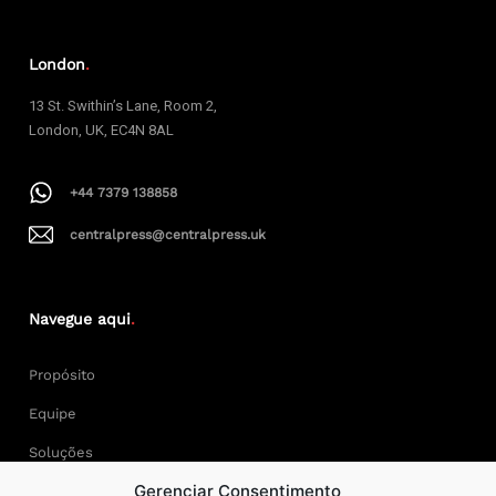
London
.
13 St. Swithin’s Lane, Room 2,
London, UK, EC4N 8AL
+44 7379 138858
centralpress@centralpress.uk
Navegue aqui
.
Propósito
Equipe
Soluções
Gerenciar Consentimento
Cases