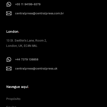
+55 11 94199-9379
centralpress@centralpress.com.br
London
.
13 St. Swithin’s Lane, Room 2,
London, UK, EC4N 8AL
+44 7379 138858
centralpress@centralpress.uk
Navegue aqui
.
Propósito