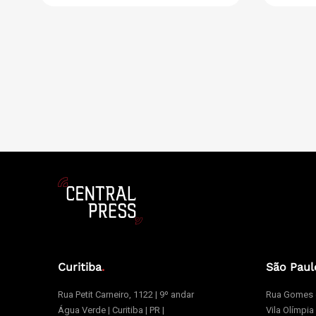
Curitiba
.
São Paul
Rua Petit Carneiro, 1122 | 9º andar
Rua Gomes d
Água Verde | Curitiba | PR |
Vila Olímpia