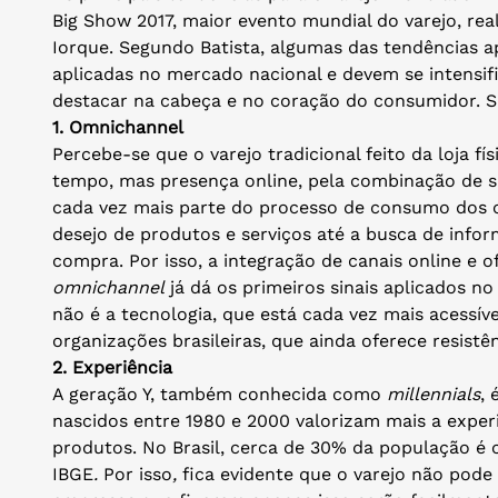
Big Show 2017, maior evento mundial do varejo, real
Iorque. Segundo Batista, algumas das tendências a
aplicadas no mercado nacional e devem se intensif
destacar na cabeça e no coração do consumidor. S
1.
Omnichannel
Percebe-se que o varejo tradicional feito da loja f
tempo, mas presença online, pela combinação de s
cada vez mais parte do processo de consumo dos 
desejo de produtos e serviços até a busca de info
compra. Por isso, a integração de canais online e off
omnichannel
já dá os primeiros sinais aplicados no
não é a tecnologia, que está cada vez mais acessív
organizações brasileiras, que ainda oferece resist
2.
Experiência
A geração Y, também conhecida como
millennials
, 
nascidos entre 1980 e 2000 valorizam mais a experi
produtos. No Brasil, cerca de 30% da população é
IBGE
.
Por isso
,
fica evidente que o varejo não pode