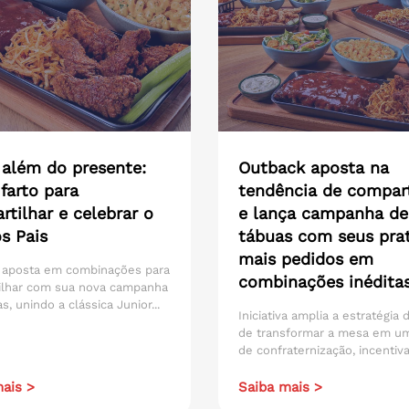
 além do presente:
Outback aposta na
farto para
tendência de compart
tilhar e celebrar o
e lança campanha de
s Pais
tábuas com seus pra
mais pedidos em
 aposta em combinações para
combinações inédita
ilhar com sua nova campanha
s, unindo a clássica Junior...
Iniciativa amplia a estratégia
de transformar a mesa em u
de confraternização, incentiva
ais >
Saiba mais >