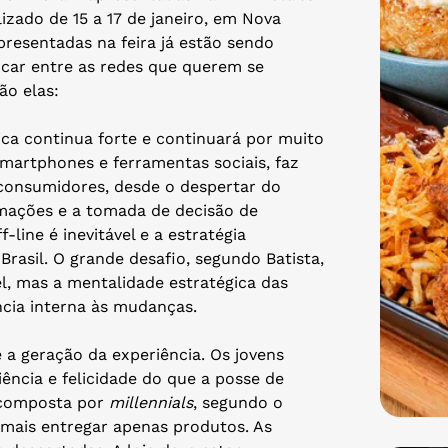
izado de 15 a 17 de janeiro, em Nova
presentadas na feira já estão sendo
icar entre as redes que querem se
ão elas:
ísica continua forte e continuará por muito
martphones e ferramentas sociais, faz
consumidores, desde o despertar do
rmações e a tomada de decisão de
-line é inevitável e a estratégia
 Brasil. O grande desafio, segundo Batista,
el, mas a mentalidade estratégica das
ência interna às mudanças.
é a geração da experiência. Os jovens
ência e felicidade do que a posse de
 composta por
millennials
, segundo o
 mais entregar apenas produtos. As