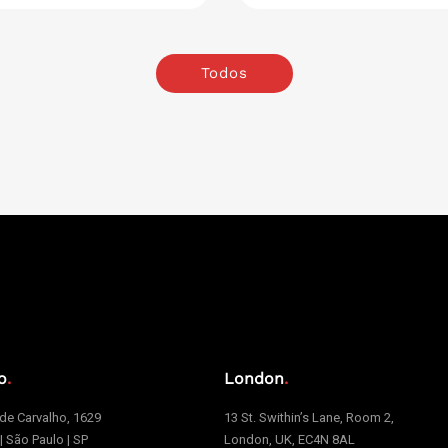
Todos
o
.
London
.
e Carvalho, 1629
13 St. Swithin’s Lane, Room 2,
 | São Paulo | SP
London, UK, EC4N 8AL