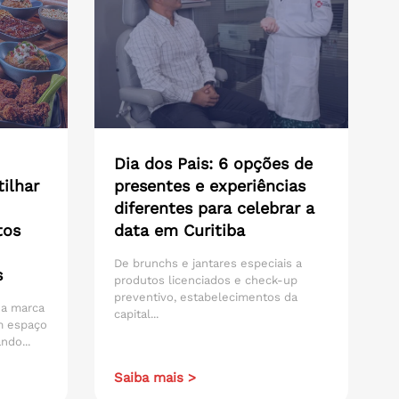
Dia dos Pais: 6 opções de
ilhar
presentes e experiências
diferentes para celebrar a
tos
data em Curitiba
De brunchs e jantares especiais a
s
produtos licenciados e check-up
preventivo, estabelecimentos da
 da marca
capital...
m espaço
ndo...
Saiba mais >