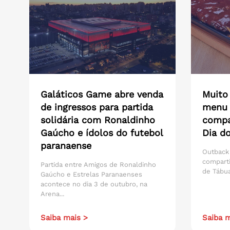
Galáticos Game abre venda
Muito
de ingressos para partida
menu 
solidária com Ronaldinho
compar
Gaúcho e ídolos do futebol
Dia do
paranaense
Outback
compart
Partida entre Amigos de Ronaldinho
de Tábua
Gaúcho e Estrelas Paranaenses
acontece no dia 3 de outubro, na
Arena...
Saiba mais >
Saiba m