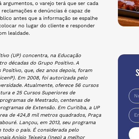
 argumentos, o varejo terá que ser cada
às reclamações e denúncias é capaz de
úblico antes que a informação se espalhe
colocar no lugar do cliente e responder
om lealdade.
tivo (UP) concentra, na Educação
tro décadas do Grupo Positivo. A
 Positivo, que, dez anos depois, foram
icenP). Em 2008, foi autorizada pelo
ersidade. Atualmente, oferece 56 cursos
tura e 25 Cursos Superiores de
 programas de Mestrado, centenas de
rogramas de Extensão. Em Curitiba, a UP
rea de 424,8 mil metros quadrados, Praça
Labouré. Lançou, em 2013, seu programa
 todo o país. É considerada pelo
ais Anísio Teixeira (Inep) a melhor