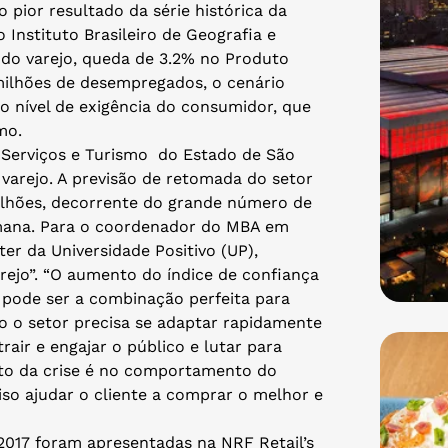
 pior resultado da série histórica da
 Instituto Brasileiro de Geografia e
 do varejo, queda de 3.2% no Produto
 milhões de desempregados, o cenário
 o nível de exigência do consumidor, que
mo.
 Serviços e Turismo do Estado de São
varejo. A previsão de retomada do setor
bilhões, decorrente do grande número de
mana. Para o coordenador do MBA em
er da Universidade Positivo (UP),
arejo”. “O aumento do índice de confiança
s pode ser a combinação perfeita para
o o setor precisa se adaptar rapidamente
air e engajar o público e lutar para
eito da crise é no comportamento do
ciso ajudar o cliente a comprar o melhor e
 2017 foram apresentadas na NRF Retail’s