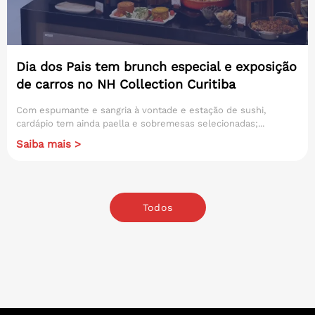
Dia dos Pais tem brunch especial e exposição
de carros no NH Collection Curitiba
Com espumante e sangria à vontade e estação de sushi,
cardápio tem ainda paella e sobremesas selecionadas;...
Saiba mais >
Todos