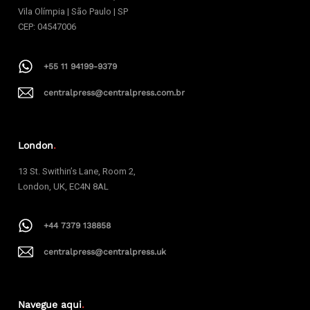
Vila Olímpia | São Paulo | SP
CEP: 04547006
+55 11 94199-9379
centralpress@centralpress.com.br
London
.
13 St. Swithin’s Lane, Room 2,
London, UK, EC4N 8AL
+44 7379 138858
centralpress@centralpress.uk
Navegue aqui
.