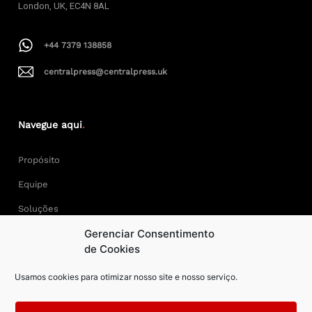
London, UK, EC4N 8AL
+44 7379 138858
centralpress@centralpress.uk
Navegue aqui
.
Propósito
Equipe
Soluções
Gerenciar Consentimento
Cases
de Cookies
Usamos cookies para otimizar nosso site e nosso serviço.
Keep Calm and Central Press.