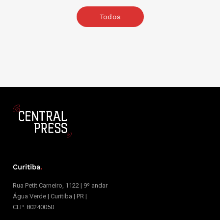
Todos
Curitiba
.
Rua Petit Carneiro, 1122 | 9º andar
Água Verde | Curitiba | PR |
CEP: 80240050