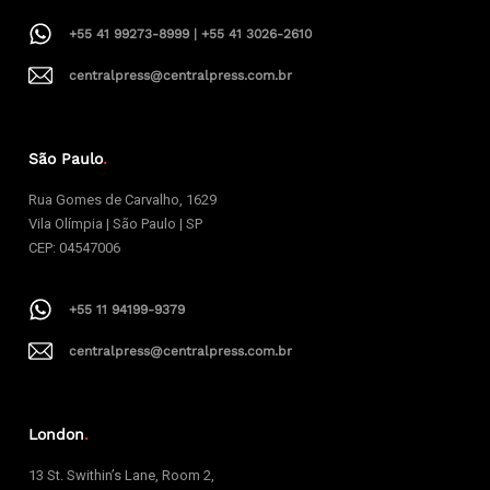
+55 41 99273-8999 | +55 41 3026-2610
centralpress@centralpress.com.br
São Paulo
.
Rua Gomes de Carvalho, 1629
Vila Olímpia | São Paulo | SP
CEP: 04547006
+55 11 94199-9379
centralpress@centralpress.com.br
London
.
13 St. Swithin’s Lane, Room 2,