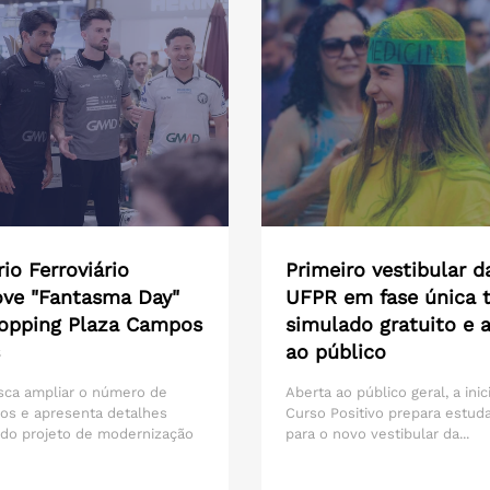
io Ferroviário
Primeiro vestibular d
ve "Fantasma Day"
UFPR em fase única t
opping Plaza Campos
simulado gratuito e 
ao público
sca ampliar o número de
Aberta ao público geral, a inic
os e apresenta detalhes
Curso Positivo prepara estud
 do projeto de modernização
para o novo vestibular da...