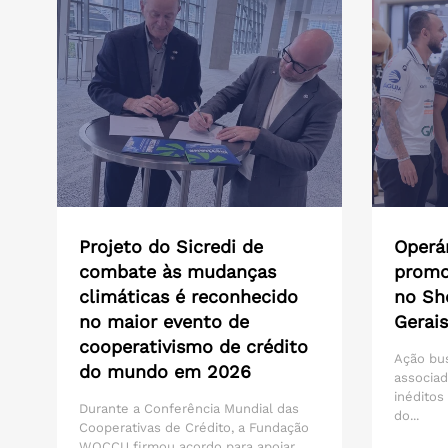
Projeto do Sicredi de
Operár
combate às mudanças
promo
climáticas é reconhecido
no Sh
no maior evento de
Gerais
cooperativismo de crédito
Ação bu
do mundo em 2026
associad
inéditos
Durante a Conferência Mundial das
do...
Cooperativas de Crédito, a Fundação
WOCCU firmou acordo para apoiar...