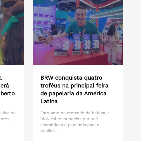
a
BRW conquista quatro
erá
troféus na principal feira
aberto
de papelaria da América
Latina
iativa do
Estreante no mercado de beleza, a
antes
BRW foi reconhecida por unir
cosméticos e papelaria para o
público...