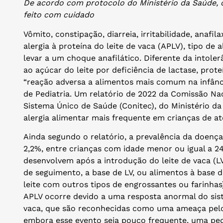
De acordo com protocolo do Ministério da Saúde, di
feito com cuidado
Vômito, constipação, diarreia, irritabilidade, anafi
alergia à proteína do leite de vaca (APLV), tipo de 
levar a um choque anafilático. Diferente da intoler
ao açúcar do leite por deficiência de lactase, prote
“reação adversa a alimentos mais comum na infânci
de Pediatria. Um relatório de 2022 da Comissão Na
Sistema Único de Saúde (Conitec), do Ministério d
alergia alimentar mais frequente em crianças de a
Ainda segundo o relatório, a prevalência da doença 
2,2%, entre crianças com idade menor ou igual a 24
desenvolvem após a introdução do leite de vaca (LV
de seguimento, a base de LV, ou alimentos à base 
leite com outros tipos de engrossantes ou farinha
APLV ocorre devido a uma resposta anormal do sist
vaca, que são reconhecidas como uma ameaça pelo 
embora esse evento seja pouco frequente, uma p