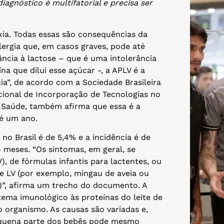
agnóstico é multifatorial e precisa ser
laxia. Todas essas são consequências da
alergia que, em casos graves, pode até
ância à lactose – que é uma intolerância
ína que dilui esse açúcar -, a APLV é a
a”, de acordo com a Sociedade Brasileira
cional de Incorporação de Tecnologias no
a Saúde, também afirma que essa é a
té um ano.
no Brasil é de 5,4% e a incidência é de
 meses. “Os sintomas, em geral, se
), de fórmulas infantis para lactentes, ou
de LV (por exemplo, mingau de aveia ou
s)”, afirma um trecho do documento. A
ema imunológico às proteínas do leite de
organismo. As causas são variadas e,
equena parte dos bebês pode mesmo