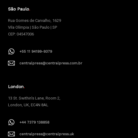
São Paulo
.
Rua Gomes de Carvalho, 1629
Vila Olímpia | São Paulo | SP
CEP: 04547006
+55 11 94199-9379
centralpress@centralpress.com.br
London
.
13 St. Swithin’s Lane, Room 2,
London, UK, EC4N 8AL
+44 7379 138858
centralpress@centralpress.uk