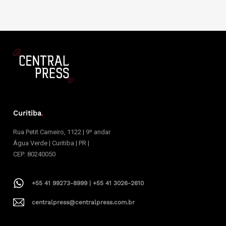
Curitiba
.
Rua Petit Carneiro, 1122 | 9º andar
Água Verde | Curitiba | PR |
CEP: 80240050
+55 41 99273-8999 | +55 41 3026-2610
centralpress@centralpress.com.br