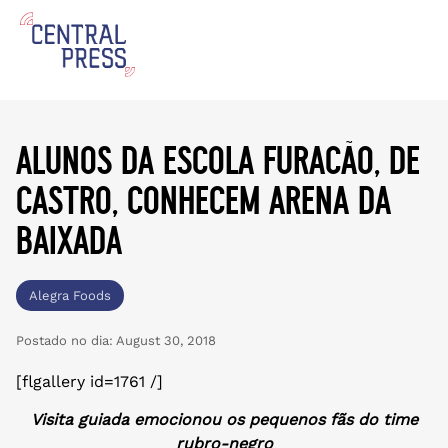
alunos da escola furacão, de
castro, conhecem arena da
baixada
Alegra Foods
Postado no dia:
August 30, 2018
[flgallery id=1761 /]
Visita guiada emocionou os pequenos fãs do time
rubro-negro