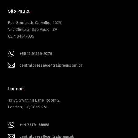
São Paulo
.
Rua Gomes de Carvalho, 1629
Vila Olímpia | São Paulo | SP
CEP: 04547006
+55 11 94199-9379
centralpress@centralpress.com.br
London
.
13 St. Swithin’s Lane, Room 2,
London, UK, EC4N 8AL
+44 7379 138858
centralpress@centralpress.uk