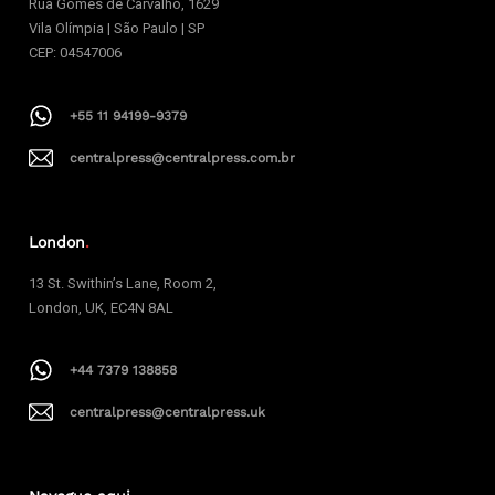
Rua Gomes de Carvalho, 1629
Vila Olímpia | São Paulo | SP
CEP: 04547006
+55 11 94199-9379
centralpress@centralpress.com.br
London
.
13 St. Swithin’s Lane, Room 2,
London, UK, EC4N 8AL
+44 7379 138858
centralpress@centralpress.uk