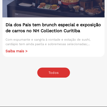
Dia dos Pais tem brunch especial e exposição
de carros no NH Collection Curitiba
Com espumante e sangria à vontade e estação de sushi,
cardápio tem ainda paella e sobremesas selecionadas;...
Saiba mais >
Todos