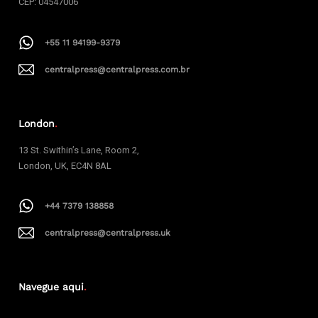
CEP: 04547006
+55 11 94199-9379
centralpress@centralpress.com.br
London
.
13 St. Swithin’s Lane, Room 2,
London, UK, EC4N 8AL
+44 7379 138858
centralpress@centralpress.uk
Navegue aqui
.