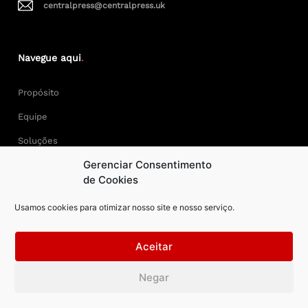
centralpress@centralpress.uk
Navegue aqui
.
Propósito
Equipe
Soluções
Gerenciar Consentimento
Cases
de Cookies
Usamos cookies para otimizar nosso site e nosso serviço.
Keep Calm and Central Press.
Aceitar
Central Press – todos os direitos reservados. Developer:
Negar
AAPEXDigital