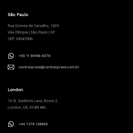
São Paulo
.
Rua Gomes de Carvalho, 1629
Vila Olímpia | São Paulo | SP
CEP: 04547006
+55 11 94199-9379
centralpress@centralpress.com.br
London
.
13 St. Swithin’s Lane, Room 2,
London, UK, EC4N 8AL
+44 7379 138858