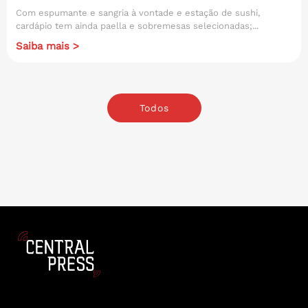
Com espumante e sangria à vontade e estação de sushi,
cardápio tem ainda paella e sobremesas selecionadas;...
Saiba mais >
Todos