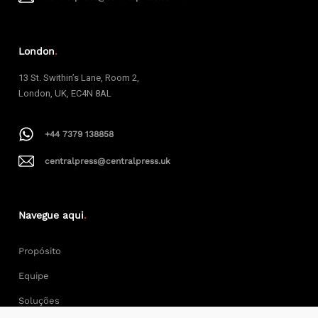
London
.
13 St. Swithin’s Lane, Room 2,
London, UK, EC4N 8AL
+44 7379 138858
centralpress@centralpress.uk
Navegue aqui
.
Propósito
Equipe
Soluções