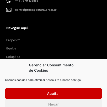
+44 7379 138858
centralpress@centralpress.uk
Navegue aqui
.
Propósito
Equipe
Soluções
Gerenciar Consentimento
Cases
de Cookies
Usamos cookies para otimizar nosso site e nosso serviço.
Keep Calm and Central Press.
Aceitar
Central Press – todos os direitos reservados. Developer:
Negar
AAPEXDigital