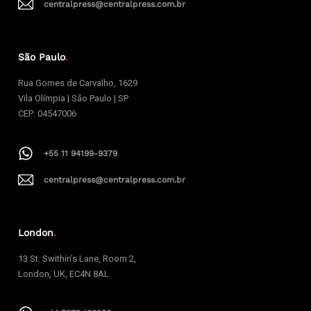
centralpress@centralpress.com.br
São Paulo
.
Rua Gomes de Carvalho, 1629
Vila Olímpia | São Paulo | SP
CEP: 04547006
+55 11 94199-9379
centralpress@centralpress.com.br
London
.
13 St. Swithin’s Lane, Room 2,
London, UK, EC4N 8AL