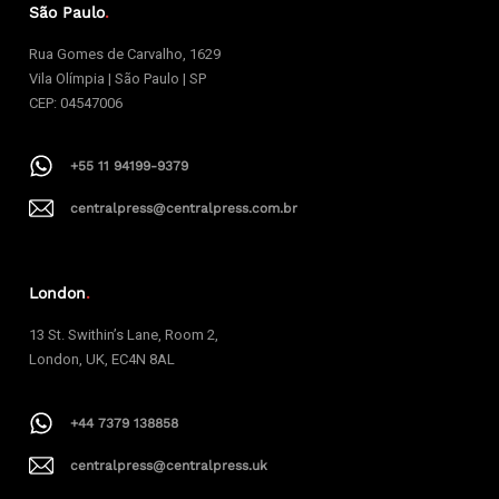
São Paulo
.
Rua Gomes de Carvalho, 1629
Vila Olímpia | São Paulo | SP
CEP: 04547006
+55 11 94199-9379
centralpress@centralpress.com.br
London
.
13 St. Swithin’s Lane, Room 2,
London, UK, EC4N 8AL
+44 7379 138858
centralpress@centralpress.uk