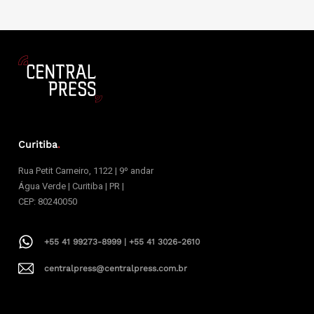
Curitiba
.
Rua Petit Carneiro, 1122 | 9º andar
Água Verde | Curitiba | PR |
CEP: 80240050
+55 41 99273-8999 | +55 41 3026-2610
centralpress@centralpress.com.br