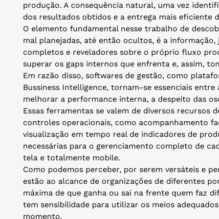
produção. A consequência natural, uma vez identific
dos resultados obtidos e a entrega mais eficiente d
O elemento fundamental nesse trabalho de descobe
mal planejadas, até então ocultos, é a informação
completos e reveladores sobre o próprio fluxo pro
superar os gaps internos que enfrenta e, assim, to
Em razão disso, softwares de gestão, como plataf
Bussiness Intelligence, tornam-se essenciais entr
melhorar a performance interna, a despeito das os
Essas ferramentas se valem de diversos recursos 
controles operacionais, como acompanhamento faci
visualização em tempo real de indicadores de prod
necessárias para o gerenciamento completo de ca
tela e totalmente mobile.
Como podemos perceber, por serem versáteis e per
estão ao alcance de organizações de diferentes por
máxima de que ganha ou sai na frente quem faz dif
tem sensibilidade para utilizar os meios adequados
momento.