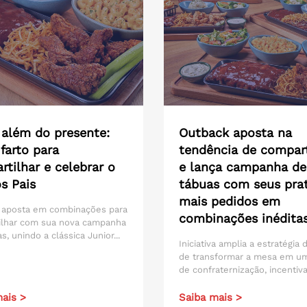
 além do presente:
Outback aposta na
farto para
tendência de compart
tilhar e celebrar o
e lança campanha de
s Pais
tábuas com seus pra
mais pedidos em
 aposta em combinações para
combinações inédita
ilhar com sua nova campanha
s, unindo a clássica Junior...
Iniciativa amplia a estratégia
de transformar a mesa em u
de confraternização, incentiva
ais >
Saiba mais >