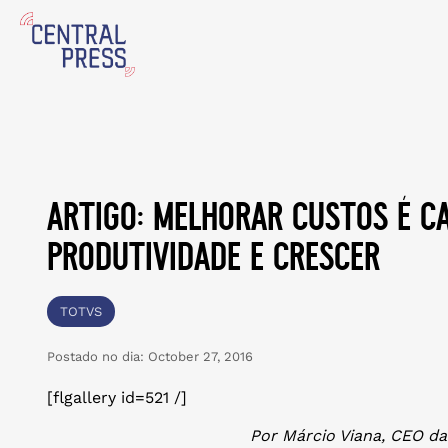
artigo: melhorar custos é c
produtividade e crescer
TOTVS
Postado no dia:
October 27, 2016
[flgallery id=521 /]
Por Márcio Viana, CEO da