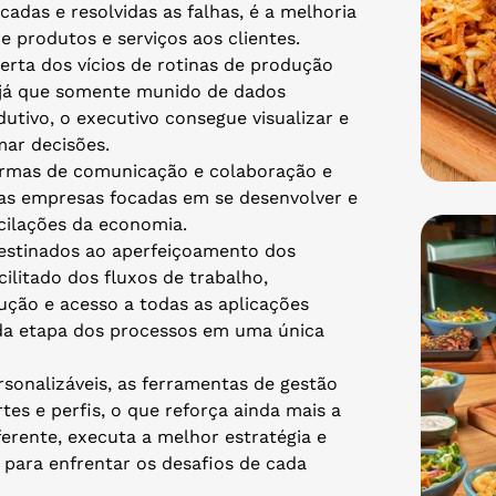
adas e resolvidas as falhas, é a melhoria
e produtos e serviços aos clientes.
rta dos vícios de rotinas de produção
, já que somente munido de dados
dutivo
,
o executivo consegue visualizar e
mar decisões.
ormas de comunicação e colaboração e
e as empresas focadas em se desenvolver e
cilações da economia.
destinados ao aperfeiçoamento dos
litado dos fluxos de trabalho,
ução e acesso a todas as aplicações
da etapa dos processos em uma única
sonalizáveis, as ferramentas de gestão
tes e perfis, o que reforça ainda mais a
erente, executa a melhor estratégia e
 para enfrentar os desafios de cada