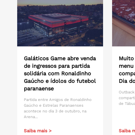
Galáticos Game abre venda
Muito
de ingressos para partida
menu 
solidária com Ronaldinho
compar
Gaúcho e ídolos do futebol
Dia do
paranaense
Outback
compart
Partida entre Amigos de Ronaldinho
de Tábua
Gaúcho e Estrelas Paranaenses
acontece no dia 3 de outubro, na
Arena...
Saiba mais >
Saiba m