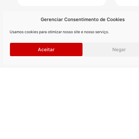
Gerenciar Consentimento de Cookies
Usamos cookies para otimizar nosso site e nosso serviço.
Aceitar
Negar
Curitiba
.
São Paul
Rua Petit Carneiro, 1122 | 9º andar
Rua Gomes d