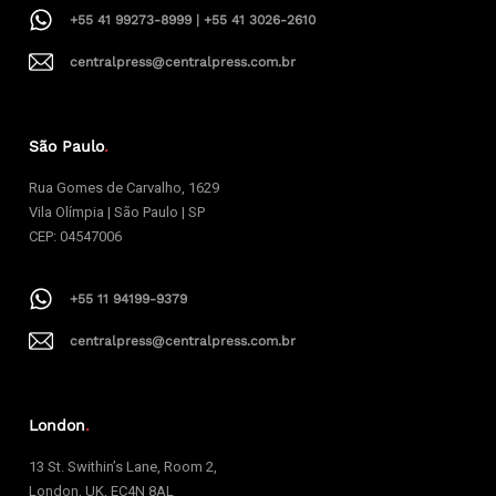
+55 41 99273-8999 | +55 41 3026-2610
centralpress@centralpress.com.br
São Paulo
.
Rua Gomes de Carvalho, 1629
Vila Olímpia | São Paulo | SP
CEP: 04547006
+55 11 94199-9379
centralpress@centralpress.com.br
London
.
13 St. Swithin’s Lane, Room 2,
London, UK, EC4N 8AL