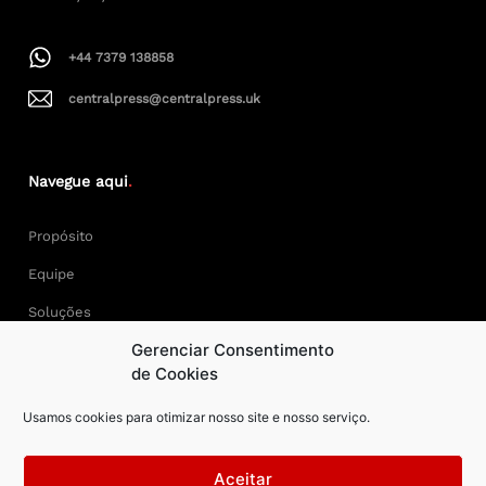
+44 7379 138858
centralpress@centralpress.uk
Navegue aqui
.
Propósito
Equipe
Soluções
Gerenciar Consentimento
Cases
de Cookies
Usamos cookies para otimizar nosso site e nosso serviço.
Keep Calm and Central Press.
Aceitar