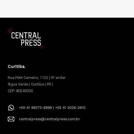
Curitiba
.
Rua Petit Carneiro, 1122 | 9º andar
Água Verde | Curitiba | PR |
CEP: 80240050
+55 41 99273-8999 | +55 41 3026-2610
centralpress@centralpress.com.br