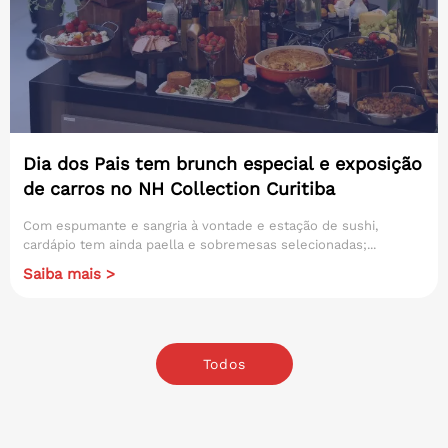
Dia dos Pais tem brunch especial e exposição
de carros no NH Collection Curitiba
Com espumante e sangria à vontade e estação de sushi,
cardápio tem ainda paella e sobremesas selecionadas;...
Saiba mais >
Todos