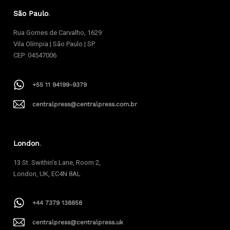
São Paulo
.
Rua Gomes de Carvalho, 1629
Vila Olímpia | São Paulo | SP
CEP: 04547006
+55 11 94199-9379
centralpress@centralpress.com.br
London
.
13 St. Swithin’s Lane, Room 2,
London, UK, EC4N 8AL
+44 7379 138858
centralpress@centralpress.uk