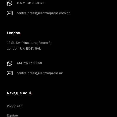
+55 11 94199-9379
centralpress@centralpress.com.br
London
.
13 St. Swithin’s Lane, Room 2,
London, UK, EC4N 8AL
+44 7379 138858
centralpress@centralpress.uk
Navegue aqui
.
Propósito
Equipe