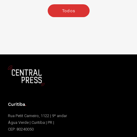
Todos
Curitiba
.
Rua Petit Carneiro, 1122 | 9º andar
Água Verde | Curitiba | PR |
CEP: 80240050