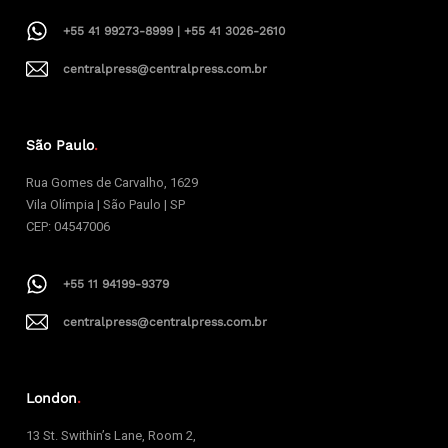
+55 41 99273-8999 | +55 41 3026-2610
centralpress@centralpress.com.br
São Paulo
.
Rua Gomes de Carvalho, 1629
Vila Olímpia | São Paulo | SP
CEP: 04547006
+55 11 94199-9379
centralpress@centralpress.com.br
London
.
13 St. Swithin’s Lane, Room 2,