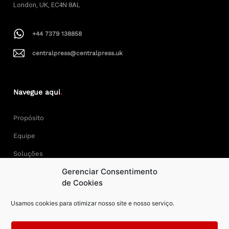
London, UK, EC4N 8AL
+44 7379 138858
centralpress@centralpress.uk
Navegue aqui
.
Propósito
Equipe
Soluções
Gerenciar Consentimento
Cases
de Cookies
Usamos cookies para otimizar nosso site e nosso serviço.
Keep Calm and Central Press.