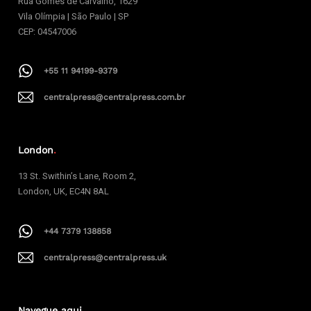
Rua Gomes de Carvalho, 1629
Vila Olímpia | São Paulo | SP
CEP: 04547006
+55 11 94199-9379
centralpress@centralpress.com.br
London
.
13 St. Swithin’s Lane, Room 2,
London, UK, EC4N 8AL
+44 7379 138858
centralpress@centralpress.uk
Navegue aqui
.