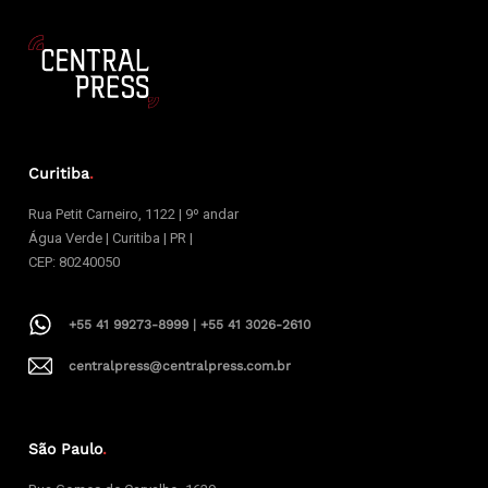
Curitiba
.
Rua Petit Carneiro, 1122 | 9º andar
Água Verde | Curitiba | PR |
CEP: 80240050
+55 41 99273-8999 | +55 41 3026-2610
centralpress@centralpress.com.br
São Paulo
.