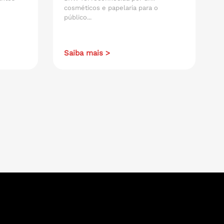
cosméticos e papelaria para o
público...
Saiba mais >