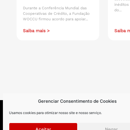
inéditos
Durante a Conferência Mundial das
do...
Cooperativas de Crédito, a Fundação
WOCCU firmou acordo para apoiar...
Saiba mais >
Saiba m
Gerenciar Consentimento de Cookies
Usamos cookies para otimizar nosso site e nosso serviço.
Aceitar
Negar