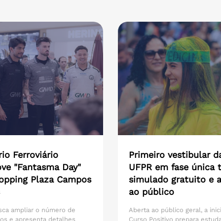
io Ferroviário
Primeiro vestibular d
ve "Fantasma Day"
UFPR em fase única t
opping Plaza Campos
simulado gratuito e 
ao público
sca ampliar o número de
Aberta ao público geral, a inic
os e apresenta detalhes
Curso Positivo prepara estud