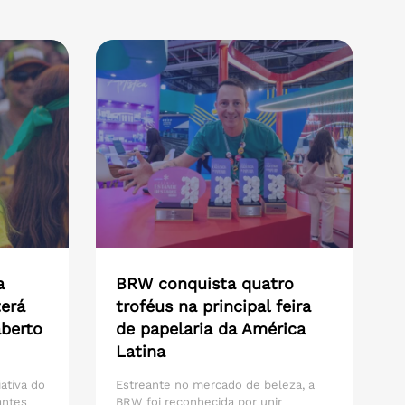
a
BRW conquista quatro
erá
troféus na principal feira
aberto
de papelaria da América
Latina
iativa do
Estreante no mercado de beleza, a
antes
BRW foi reconhecida por unir