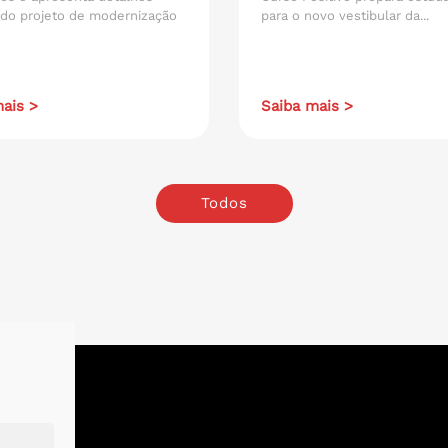
 do projeto de modernização
para o novo vestibular da...
ais >
Saiba mais >
Todos