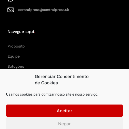
centralpress@centralpress.uk
Navegue aqui
.
Propósito
Equipe
Soluções
Gerenciar Consentimento
Cases
de Cookies
Usamos cookies para otimizar nosso site e nosso serviço.
Keep Calm and Central Press.
Aceitar
Central Press – todos os direitos reservados. Developer:
Negar
AAPEXDigital