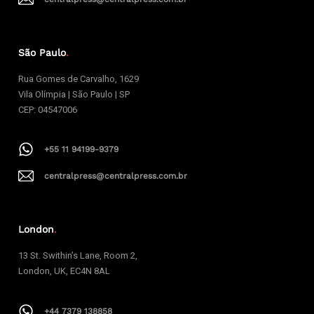
São Paulo
.
Rua Gomes de Carvalho, 1629
Vila Olímpia | São Paulo | SP
CEP: 04547006
+55 11 94199-9379
centralpress@centralpress.com.br
London
.
13 St. Swithin’s Lane, Room 2,
London, UK, EC4N 8AL
+44 7379 138858