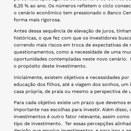
6,25 % ao ano. Os números refletem o ciclo consec
o cenário econômico tem pressionado o Banco Centr
forma mais rigorosa.
Antes dessa sequência de elevação de juros, tính
históricas, o que fez com que os investidores busca
correndo mais riscos em troca de expectativas de 
questionamentos, como a necessidade de uma muda
oportunidades contempladas neste novo cenário. P
o propósito deste investimento.
Inicialmente, existem objetivos e necessidades por
educação dos filhos, até a viagem dos sonhos, um 
casa própria, de praia ou mesmo a perspectiva de
Para cada objetivo existe um prazo que devemos est
importante nas escolhas para investir. Além disso,
investimentos é outro fator relevante, assim como 
tipo de investimento. Ter essas percepções alinhad
decisão que envolva investimentos, e para isso a aná