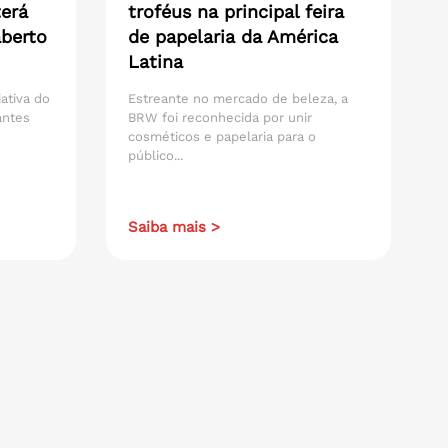
erá
troféus na principal feira
aberto
de papelaria da América
Latina
iativa do
Estreante no mercado de beleza, a
antes
BRW foi reconhecida por unir
cosméticos e papelaria para o
público...
Saiba mais >