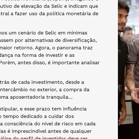
utivo de elevação da Selic e indicam que
al a fazer uso da política monetária de
amos um cenário de Selic em mínimas
ssem por alternativas de diversificação,
maior retorno. Agora, o panorama traz
nça na forma de investir e as
orém, antes disso, é importante analisar
 trás de cada investimento, desde a
intercâmbio no exterior, a compra da
 uma aposentadoria tranquila…
ipular, e esse prazo tem influência
 o tempo dedicado a cuidar dos
a consciência do nível de risco em cada
as é imprescindível antes de qualquer
lise do perfil de investidor deve ser