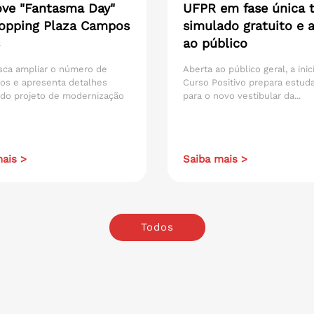
ve "Fantasma Day"
UFPR em fase única t
opping Plaza Campos
simulado gratuito e 
ao público
sca ampliar o número de
Aberta ao público geral, a inic
os e apresenta detalhes
Curso Positivo prepara estud
 do projeto de modernização
para o novo vestibular da...
ais >
Saiba mais >
Todos