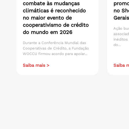
combate às mudanças
promo
climáticas é reconhecido
no Sh
no maior evento de
Gerais
cooperativismo de crédito
Ação bu
do mundo em 2026
associad
inéditos
Durante a Conferência Mundial das
do...
Cooperativas de Crédito, a Fundação
WOCCU firmou acordo para apoiar...
Saiba mais >
Saiba m