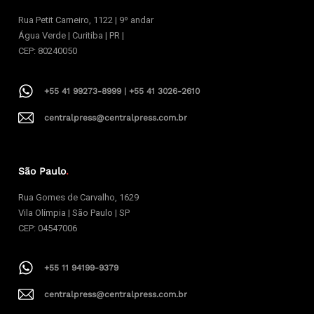
Rua Petit Carneiro, 1122 | 9º andar
Água Verde | Curitiba | PR |
CEP: 80240050
+55 41 99273-8999 | +55 41 3026-2610
centralpress@centralpress.com.br
São Paulo
.
Rua Gomes de Carvalho, 1629
Vila Olímpia | São Paulo | SP
CEP: 04547006
+55 11 94199-9379
centralpress@centralpress.com.br