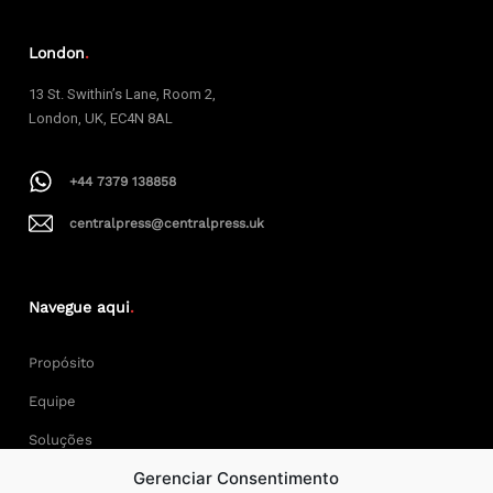
London
.
13 St. Swithin’s Lane, Room 2,
London, UK, EC4N 8AL
+44 7379 138858
centralpress@centralpress.uk
Navegue aqui
.
Propósito
Equipe
Soluções
Gerenciar Consentimento
Cases