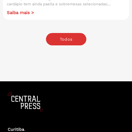
cardápio tem ainda paella e sobremesas selecionadas;...
Saiba mais >
Todos
Curitiba
.