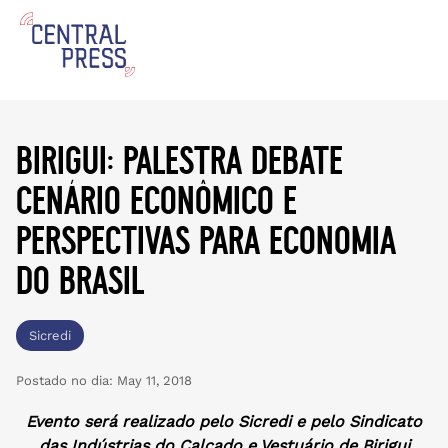
birigui: palestra debate
cenário econômico e
perspectivas para economia
do brasil
Sicredi
Postado no dia:
May 11, 2018
Evento será realizado pelo Sicredi e pelo Sindicato
das Indústrias do Calçado e Vestuário de Birigui