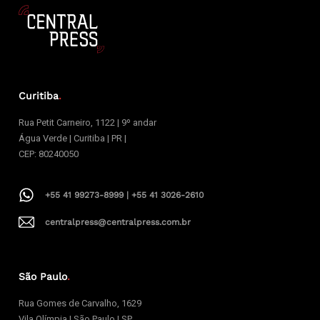
Curitiba
.
Rua Petit Carneiro, 1122 | 9º andar
Água Verde | Curitiba | PR |
CEP: 80240050
+55 41 99273-8999 | +55 41 3026-2610
centralpress@centralpress.com.br
São Paulo
.
Rua Gomes de Carvalho, 1629
Vila Olímpia | São Paulo | SP