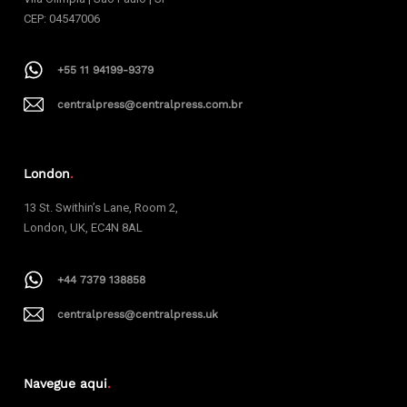
CEP: 04547006
+55 11 94199-9379
centralpress@centralpress.com.br
London
.
13 St. Swithin’s Lane, Room 2,
London, UK, EC4N 8AL
+44 7379 138858
centralpress@centralpress.uk
Navegue aqui
.