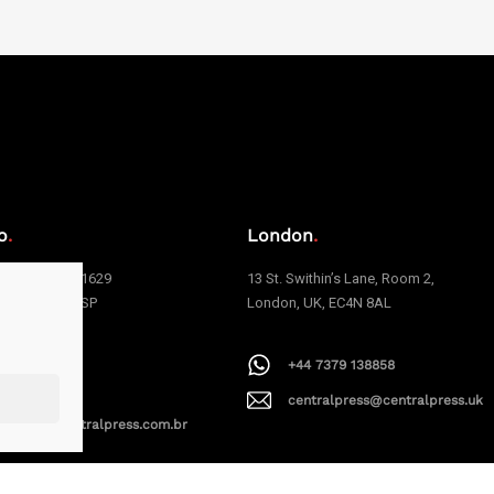
o
.
London
.
e Carvalho, 1629
13 St. Swithin’s Lane, Room 2,
 | São Paulo | SP
London, UK, EC4N 8AL
006
+44 7379 138858
1 94199-9379
centralpress@centralpress.uk
alpress@centralpress.com.br