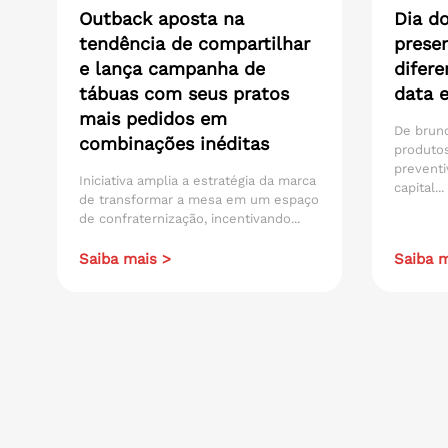
Outback aposta na
Dia do
tendência de compartilhar
presen
e lança campanha de
difere
tábuas com seus pratos
data 
mais pedidos em
De brunc
combinações inéditas
produtos
preventi
Iniciativa amplia a estratégia da marca
capital...
de transformar a mesa em um espaço
de confraternização, incentivando...
Saiba mais >
Saiba m