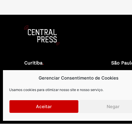
Curitiba
.
São Paul
Rua Petit Carneiro, 1122 | 9º andar
Rua Gomes d
Gerenciar Consentimento de Cookies
Água Verde | Curitiba | PR |
Vila Olímpia
CEP: 80240050
CEP: 04547
Usamos cookies para otimizar nosso site e nosso serviço.
+55 41 99273-8999 | +55 41 3026-2610
+55 1
Aceitar
Negar
centralpress@centralpress.com.br
centr