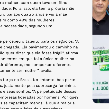
tra mulher, com quem teve um filho
dade. Fora isso, ela tem a própria mãe
u o pai aos quatro anos e viu a mãe
assim como 49% das mulheres
r necessidade, segundo um
e percebeu o talento para os negócios. “A
e chegada. Ela pavimentou o caminho na
 quer dizer que ela fosse frágil”, afirma
omentos em que foi a única mulher na
tir diferente, me comportar diferente.
amente ser mulher”, avalia.
força no Brasil. No entanto, boa parte
s, justamente pela sobrecarga feminina,
s e seus sonhos. “A perpetuidade dessas
empresas lideradas por homens. Por quê?
las se capacitam menos, já que a maioria
a lidam com a falta de autoestima: