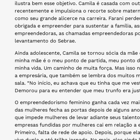
ilustra bem esse objetivo. Camila é casada com ou
recentemente e impulsiona o recorte sobre materni
como seu grande alicerce na carreira. Farani perde
obrigada e empreender para sustentar a família, 
empreendedoras, as chamadas empreendedoras po
levantamento do Sebrae.
Ainda adolescente, Camila se tornou sócia da mãe 
minha mãe é o meu ponto de partida, meu ponto d
minha vida. Um caminho de muita força. Mas isso não
a empresária, que também se lembra dos muitos m
sala. “No início, eu achava que eu tinha que me ves
Demorou para eu entender que meu trunfo era just
O empreendedorismo feminino ganha cada vez mais 
das mulheres fecha as portas depois de alguns ano
que impede mulheres de levar adiante seus talento
empresas fundidas por mulheres cai em relação a 
Primeiro, falta de rede de apoio. Depois, porque e
vive dupla e até trilha jornada. No mais, elas aind