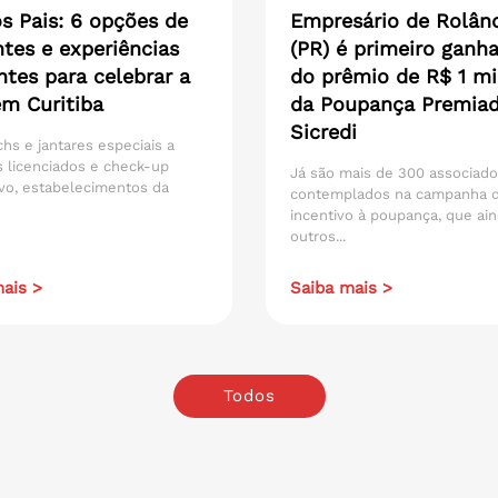
s Pais: 6 opções de
Empresário de Rolân
tes e experiências
(PR) é primeiro ganh
ntes para celebrar a
do prêmio de R$ 1 mi
em Curitiba
da Poupança Premia
Sicredi
hs e jantares especiais a
 licenciados e check-up
Já são mais de 300 associad
vo, estabelecimentos da
contemplados na campanha 
incentivo à poupança, que ain
outros...
ais >
Saiba mais >
Todos