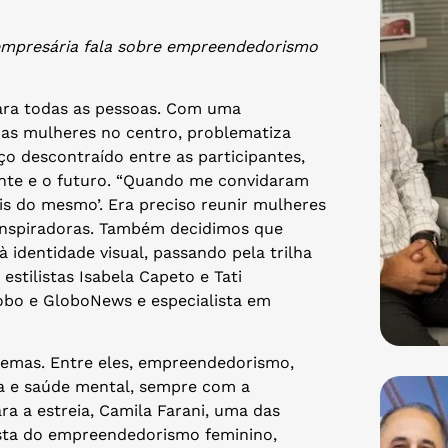
 empresária fala sobre empreendedorismo
ara todas as pessoas. Com uma
 as mulheres no centro, problematiza
o descontraído entre as participantes,
nte e o futuro. “Quando me convidaram
is do mesmo’. Era preciso reunir mulheres
 inspiradoras. Também decidimos que
identidade visual, passando pela trilha
stilistas Isabela Capeto e Tati
Globo e GloboNews e especialista em
 temas. Entre eles, empreendedorismo,
ça e saúde mental, sempre com a
a a estreia, Camila Farani, uma das
iasta do empreendedorismo feminino,