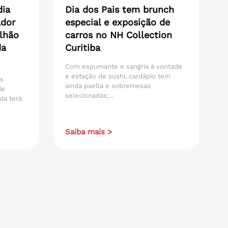
dia
Dia dos Pais tem brunch
ador
especial e exposição de
lhão
carros no NH Collection
da
Curitiba
Com espumante e sangria à vontade
e estação de sushi, cardápio tem
os
ainda paella e sobremesas
de
selecionadas;...
da terá
Saiba mais >