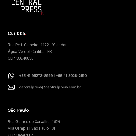
Curitiba
.
Rua Petit Carneiro, 1122 | 9º andar
Água Verde | Curitiba | PR |
CEP: 80240050
+55 41 99273-8999 | +55 41 3026-2610
centralpress@centralpress.com.br
São Paulo
.
Rua Gomes de Carvalho, 1629
Vila Olímpia | São Paulo | SP
CEP: 04547006