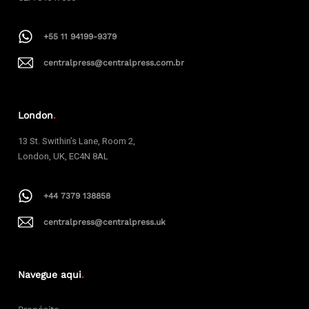
+55 11 94199-9379
centralpress@centralpress.com.br
London
.
13 St. Swithin’s Lane, Room 2,
London, UK, EC4N 8AL
+44 7379 138858
centralpress@centralpress.uk
Navegue aqui
.