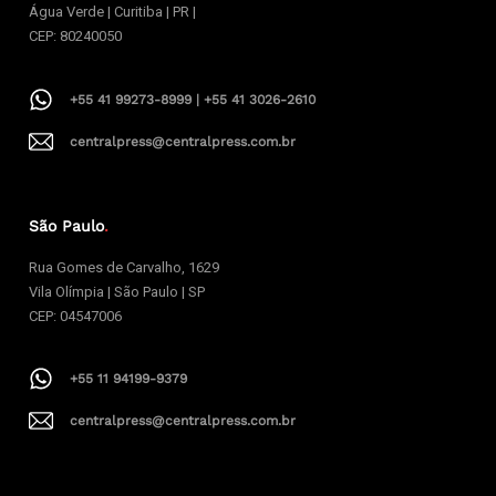
Água Verde | Curitiba | PR |
CEP: 80240050
+55 41 99273-8999 | +55 41 3026-2610
centralpress@centralpress.com.br
São Paulo
.
Rua Gomes de Carvalho, 1629
Vila Olímpia | São Paulo | SP
CEP: 04547006
+55 11 94199-9379
centralpress@centralpress.com.br