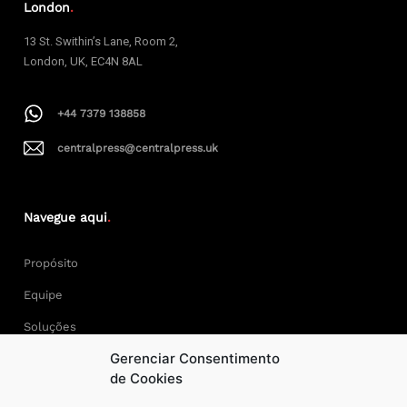
London
.
13 St. Swithin’s Lane, Room 2,
London, UK, EC4N 8AL
+44 7379 138858
centralpress@centralpress.uk
Navegue aqui
.
Propósito
Equipe
Soluções
Gerenciar Consentimento
Cases
de Cookies