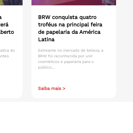
a
BRW conquista quatro
erá
troféus na principal feira
aberto
de papelaria da América
Latina
iativa do
Estreante no mercado de beleza, a
antes
BRW foi reconhecida por unir
cosméticos e papelaria para o
público...
Saiba mais >