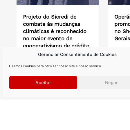
Projeto do Sicredi de
Operár
combate às mudanças
promo
climáticas é reconhecido
no Sh
no maior evento de
Gerais
cooperativismo de crédito
Ação bu
do mundo em 2026
Gerenciar Consentimento de Cookies
associad
inéditos
Durante a Conferência Mundial das
do...
Usamos cookies para otimizar nosso site e nosso serviço.
Cooperativas de Crédito, a Fundação
WOCCU firmou acordo para apoiar...
Aceitar
Negar
Saiba mais >
Saiba m