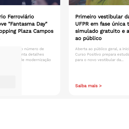
io Ferroviário
Primeiro vestibular d
ve "Fantasma Day"
UFPR em fase única t
opping Plaza Campos
simulado gratuito e 
ao público
sca ampliar o número de
Aberta ao público geral, a inic
os e apresenta detalhes
Curso Positivo prepara estud
 do projeto de modernização
para o novo vestibular da...
ais >
Saiba mais >
Todos