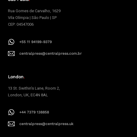
Rua Gomes de Carvalho, 1629
Vila Olímpia | São Paulo | SP
CEP: 04547006
+55 11 94199-9379
centralpress@centralpress.com.br
London
.
13 St. Swithin’s Lane, Room 2,
London, UK, EC4N 8AL
+44 7379 138858
centralpress@centralpress.uk