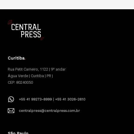
Curitiba
.
Rua Petit Carneiro, 1122 | 9º andar
Água Verde | Curitiba | PR |
CEP: 80240050
+55 41 99273-8999 | +55 41 3026-2610
centralpress@centralpress.com.br
São Paulo
.