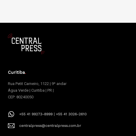
Curitiba
.
Rua Petit Carneiro, 1122 | 9º andar
Água Verde | Curitiba | PR |
CEP: 80240050
+55 41 99273-8999 | +55 41 3026-2610
centralpress@centralpress.com.br