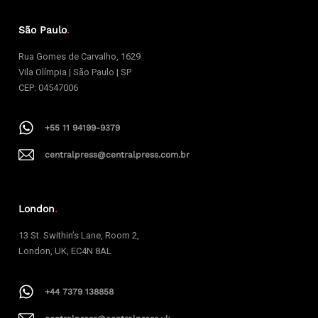
São Paulo
.
Rua Gomes de Carvalho, 1629
Vila Olímpia | São Paulo | SP
CEP: 04547006
+55 11 94199-9379
centralpress@centralpress.com.br
London
.
13 St. Swithin’s Lane, Room 2,
London, UK, EC4N 8AL
+44 7379 138858