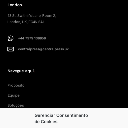
London
.
13 St. Swithin’s Lane, Room 2,
London, UK, EC4N 8AL
+44 7379 138858
centralpress@centralpress.uk
Navegue aqui
.
Propósito
Equipe
Soluções
Gerenciar Consentimento
Cases
de Cookies