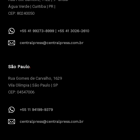
Água Verde | Curitiba | PR |
CEP: 80240050
+55 41 99273-8999 | +55 41 3026-2610
centralpress@centralpress.com.br
São Paulo
.
Rua Gomes de Carvalho, 1629
Vila Olímpia | São Paulo | SP
CEP: 04547006
+55 11 94199-9379
centralpress@centralpress.com.br