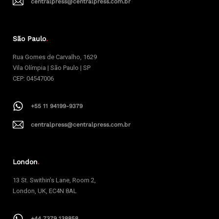
centralpress@centralpress.com.br
São Paulo
.
Rua Gomes de Carvalho, 1629
Vila Olímpia | São Paulo | SP
CEP: 04547006
+55 11 94199-9379
centralpress@centralpress.com.br
London
.
13 St. Swithin’s Lane, Room 2,
London, UK, EC4N 8AL
+44 7379 138858