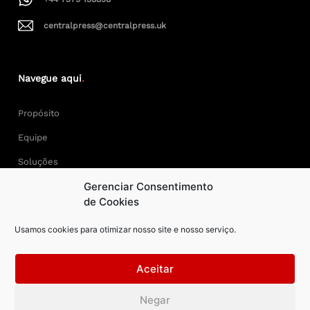
centralpress@centralpress.uk
Navegue aqui
.
Propósito
Equipe
Soluções
Gerenciar Consentimento
Cases
de Cookies
Usamos cookies para otimizar nosso site e nosso serviço.
Keep Calm and Central Press.
Aceitar
Central Press – todos os direitos reservados. Developer:
Negar
AAPEXDigital