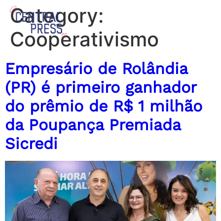
Category:
Cooperativismo
Empresário de Rolândia
(PR) é primeiro ganhador
do prêmio de R$ 1 milhão
da Poupança Premiada
Sicredi