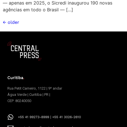
— apenas em 2025, o Sicredi inaugurou 190 novas
agências em todo o Brasil — […]
←
older
Curitiba
.
Rua Petit Carneiro, 1122 | 9º andar
Água Verde | Curitiba | PR |
CEP: 80240050
+55 41 99273-8999 | +55 41 3026-2610