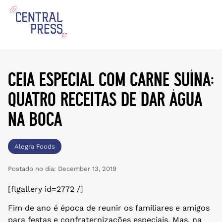
ceia especial com carne suína:
quatro receitas de dar água
na boca
Alegra Foods
Postado no dia:
December 13, 2019
[flgallery id=2772 /]
Fim de ano é época de reunir os familiares e amigos
para festas e confraternizações especiais. Mas, na