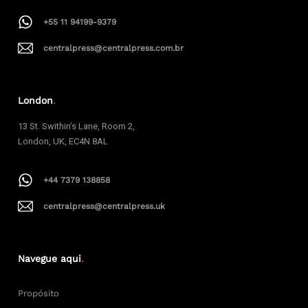
+55 11 94199-9379
centralpress@centralpress.com.br
London
.
13 St. Swithin’s Lane, Room 2,
London, UK, EC4N 8AL
+44 7379 138858
centralpress@centralpress.uk
Navegue aqui
.
Propósito