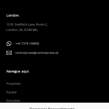
London
.
13 St. Swithin’s Lane, Room 2,
London, UK, EC4N 8AL
+44 7379 138858
centralpress@centralpress.uk
Navegue aqui
.
Propósito
Equipe
Soluções