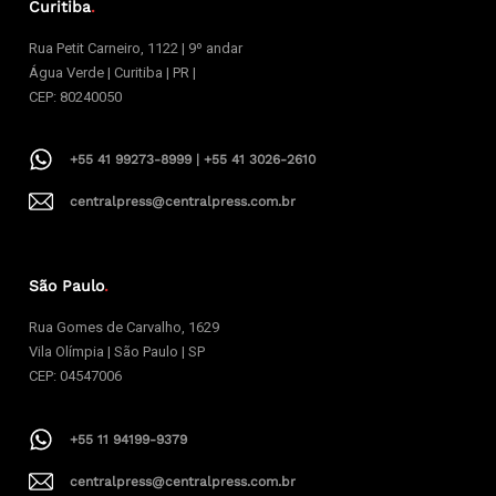
Curitiba
.
Rua Petit Carneiro, 1122 | 9º andar
Água Verde | Curitiba | PR |
CEP: 80240050
+55 41 99273-8999 | +55 41 3026-2610
centralpress@centralpress.com.br
São Paulo
.
Rua Gomes de Carvalho, 1629
Vila Olímpia | São Paulo | SP
CEP: 04547006
+55 11 94199-9379
centralpress@centralpress.com.br