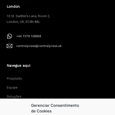
London
.
13 St. Swithin’s Lane, Room 2,
London, UK, EC4N 8AL
+44 7379 138858
centralpress@centralpress.uk
Navegue aqui
.
Propósito
Equipe
Soluções
Gerenciar Consentimento
Cases
de Cookies