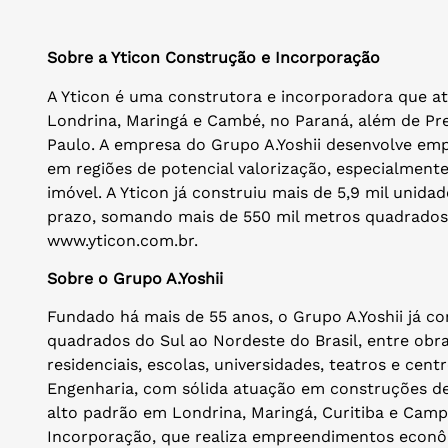
Sobre a Yticon Construção e Incorporação
A Yticon é uma construtora e incorporadora que a
Londrina, Maringá e Cambé, no Paraná, além de Pr
Paulo. A empresa do Grupo A.Yoshii desenvolve em
em regiões de potencial valorização, especialment
imóvel. A Yticon já construiu mais de 5,9 mil unid
prazo, somando mais de 550 mil metros quadrados 
www.yticon.com.br.
Sobre o Grupo A.Yoshii
Fundado há mais de 55 anos, o Grupo A.Yoshii já c
quadrados do Sul ao Nordeste do Brasil, entre obras
residenciais, escolas, universidades, teatros e cent
Engenharia, com sólida atuação em construções de e
alto padrão em Londrina, Maringá, Curitiba e Camp
Incorporação, que realiza empreendimentos econôm