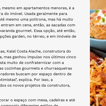
ão, mesmo em apartamentos menores, é a
ura do imóvel. Usada geralmente para
 até mesmo uma poltrona, mas há muito
: entram em cena, então, as sacadas com
varanda gourmet. Essa opção, até então,
ções garden, no térreo, e em imóveis de
s, Kalel Costa Aiache, construtora do
ça, mas ganhou impulso nos últimos cinco
gosta muito de confraternizar com a
as cozinhas gourmets e churrasqueiras
moradores buscam por espaço dentro de
mistas”, explica. Por isso, a
dos os novos projetos da construtora,
corar o espaço com mesa, cadeiras e até
 comporta diferentes estilos de