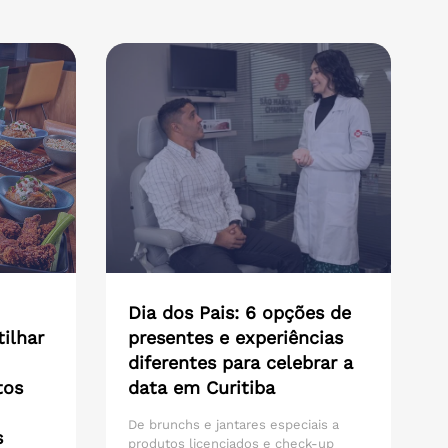
Dia dos Pais: 6 opções de
ilhar
presentes e experiências
diferentes para celebrar a
tos
data em Curitiba
De brunchs e jantares especiais a
s
produtos licenciados e check-up