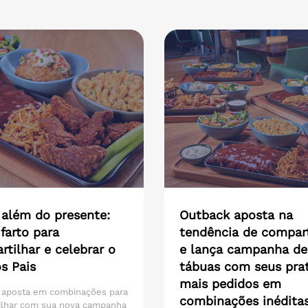
 além do presente:
Outback aposta na
farto para
tendência de compart
tilhar e celebrar o
e lança campanha de
s Pais
tábuas com seus pra
mais pedidos em
 aposta em combinações para
combinações inédita
ilhar com sua nova campanha