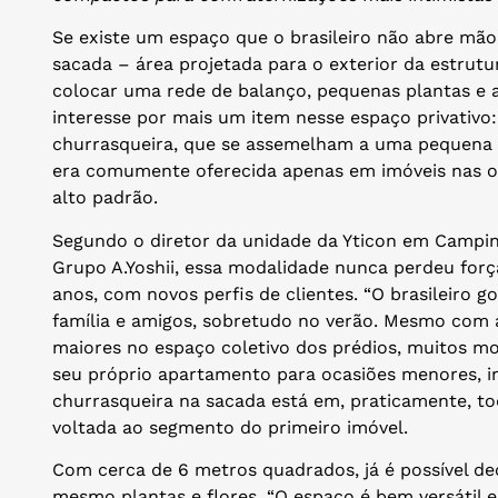
Se existe um espaço que o brasileiro não abre m
sacada – área projetada para o exterior da estrut
colocar uma rede de balanço, pequenas plantas e
interesse por mais um item nesse espaço privativo
churrasqueira, que se assemelham a uma pequena 
era comumente oferecida apenas em imóveis nas op
alto padrão.
Segundo o diretor da unidade da Yticon em Campina
Grupo A.Yoshii, essa modalidade nunca perdeu for
anos, com novos perfis de clientes. “O brasileiro 
família e amigos, sobretudo no verão. Mesmo com 
maiores no espaço coletivo dos prédios, muitos 
seu próprio apartamento para ocasiões menores, inti
churrasqueira na sacada está em, praticamente, to
voltada ao segmento do primeiro imóvel.
Com cerca de 6 metros quadrados, já é possível de
mesmo plantas e flores. “O espaço é bem versátil e