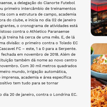
aense, a delegação do Cianorte Futebol
eu primeiro intercâmbio de treinamentos
onta com a estrutura de campo, academia
ra do clube, e inicia no dia 02 de janeiro
rantes, o cronograma de atividades está
istoso contra o Athletico Paranaense
 já treina há cerca de uma mês. E, de lá
sma divisão: o primeiro contra o Toledo EC
ascavel FC – este, 1 a 0 para a Serpente.
foi fechada em novembro de 2018. Além de
nstituição também dá nome ao novo centro
e novembro. Com 30 mil metros quadrados
eiro mundo, irrigação automática,
 de imprensa, academia e área específica
ositivo tem tudo para se tornar
 dia 20 de janeiro, contra o Londrina EC.