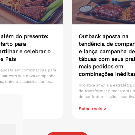
 além do presente:
Outback aposta na
farto para
tendência de compart
tilhar e celebrar o
e lança campanha de
s Pais
tábuas com seus pra
mais pedidos em
 aposta em combinações para
combinações inédita
ilhar com sua nova campanha
s, unindo a clássica Junior...
Iniciativa amplia a estratégia
de transformar a mesa em u
de confraternização, incentiva
ais >
Saiba mais >