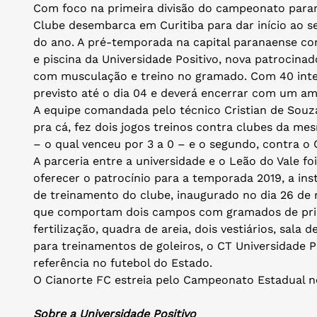
Com foco na primeira divisão do campeonato paran
Clube desembarca em Curitiba para dar início ao s
do ano. A pré-temporada na capital paranaense c
e piscina da Universidade Positivo, nova patrocinado
com musculação e treino no gramado. Com 40 integ
previsto até o dia 04 e deverá encerrar com um am
A equipe comandada pelo técnico Cristian de Souza
pra cá, fez dois jogos treinos contra clubes da me
– o qual venceu por 3 a 0 – e o segundo, contra o C
A parceria entre a universidade e o Leão do Vale 
oferecer o patrocínio para a temporada 2019, a i
de treinamento do clube, inaugurado no dia 26 d
que comportam dois campos com gramados de prim
fertilização, quadra de areia, dois vestiários, sala
para treinamentos de goleiros, o CT Universidade P
referência no futebol do Estado.
O Cianorte FC estreia pelo Campeonato Estadual no
Sobre a Universidade Positivo