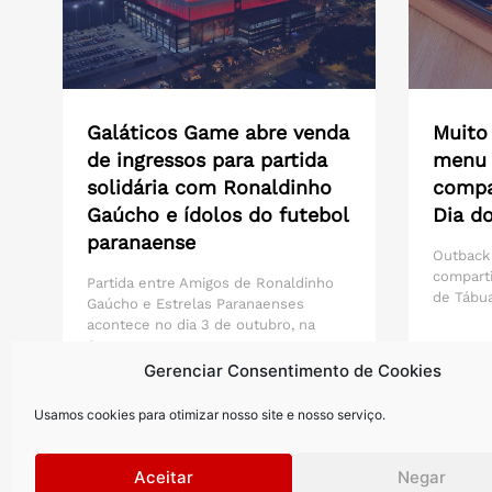
Galáticos Game abre venda
Muito
de ingressos para partida
menu 
solidária com Ronaldinho
compar
Gaúcho e ídolos do futebol
Dia do
paranaense
Outback
compart
Partida entre Amigos de Ronaldinho
de Tábua
Gaúcho e Estrelas Paranaenses
acontece no dia 3 de outubro, na
Arena...
Gerenciar Consentimento de Cookies
Saiba mais >
Saiba m
Usamos cookies para otimizar nosso site e nosso serviço.
Aceitar
Negar