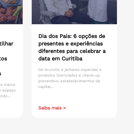
Dia dos Pais: 6 opções de
ilhar
presentes e experiências
diferentes para celebrar a
tos
data em Curitiba
De brunchs e jantares especiais a
s
produtos licenciados e check-up
preventivo, estabelecimentos da
 da marca
capital...
m espaço
ndo...
Saiba mais >