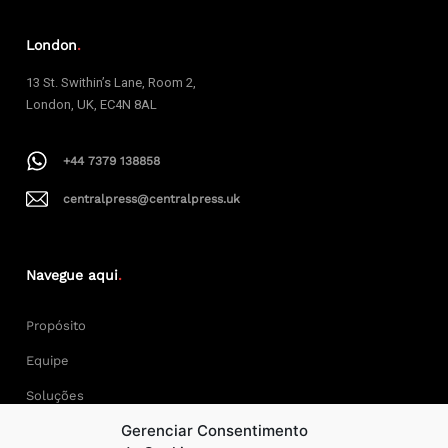
London
.
13 St. Swithin’s Lane, Room 2,
London, UK, EC4N 8AL
+44 7379 138858
centralpress@centralpress.uk
Navegue aqui
.
Propósito
Equipe
Soluções
Gerenciar Consentimento
Cases