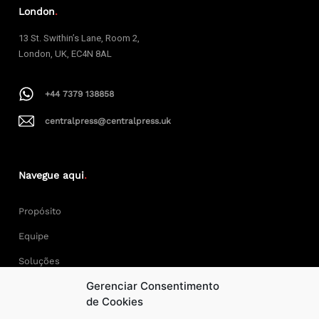
London
.
13 St. Swithin’s Lane, Room 2,
London, UK, EC4N 8AL
+44 7379 138858
centralpress@centralpress.uk
Navegue aqui
.
Propósito
Equipe
Soluções
Gerenciar Consentimento
Cases
de Cookies