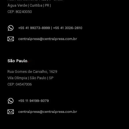
Água Verde | Curitiba | PR |
CEP: 80240050
+55 41 99273-8999 | +55 41 3026-2610
centralpress@centralpress.com.br
São Paulo
.
Rua Gomes de Carvalho, 1629
Vila Olímpia | São Paulo | SP
CEP: 04547006
+55 11 94199-9379
centralpress@centralpress.com.br