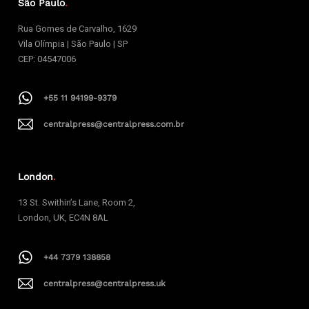
São Paulo
.
Rua Gomes de Carvalho, 1629
Vila Olímpia | São Paulo | SP
CEP: 04547006
+55 11 94199-9379
centralpress@centralpress.com.br
London
.
13 St. Swithin’s Lane, Room 2,
London, UK, EC4N 8AL
+44 7379 138858
centralpress@centralpress.uk