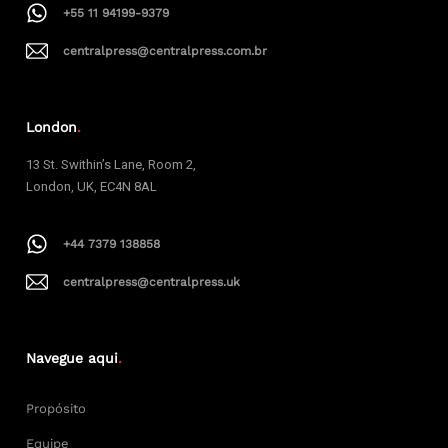
+55 11 94199-9379
centralpress@centralpress.com.br
London
.
13 St. Swithin’s Lane, Room 2,
London, UK, EC4N 8AL
+44 7379 138858
centralpress@centralpress.uk
Navegue aqui
.
Propósito
Equipe