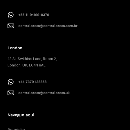
+55 11 94199-9379
centralpress@centralpress.com.br
London
.
13 St. Swithin’s Lane, Room 2,
London, UK, EC4N 8AL
+44 7379 138858
centralpress@centralpress.uk
Navegue aqui
.
Propósito