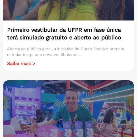
Primeiro vestibular da UFPR em fase única
terá simulado gratuito e aberto ao público
Aberta ao público geral, a iniciativa do Curso Positivo prepara
estudantes para o novo vestibular da...
Saiba mais >