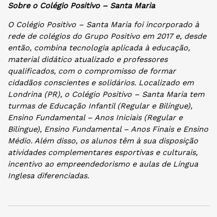
Sobre o Colégio Positivo – Santa Maria
O Colégio Positivo – Santa Maria foi incorporado à
rede de colégios do Grupo Positivo em 2017 e, desde
então, combina tecnologia aplicada à educação,
material didático atualizado e professores
qualificados, com o compromisso de formar
cidadãos conscientes e solidários. Localizado em
Londrina (PR), o Colégio Positivo – Santa Maria tem
turmas de Educação Infantil (Regular e Bilíngue),
Ensino Fundamental – Anos Iniciais (Regular e
Bilíngue), Ensino Fundamental – Anos Finais e Ensino
Médio. Além disso, os alunos têm à sua disposição
atividades complementares esportivas e culturais,
incentivo ao empreendedorismo e aulas de Língua
Inglesa diferenciadas.