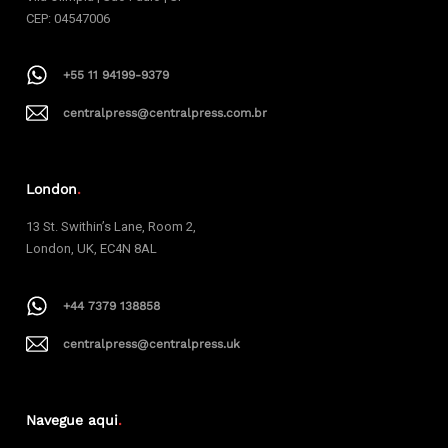
CEP: 04547006
+55 11 94199-9379
centralpress@centralpress.com.br
London
.
13 St. Swithin’s Lane, Room 2,
London, UK, EC4N 8AL
+44 7379 138858
centralpress@centralpress.uk
Navegue aqui
.