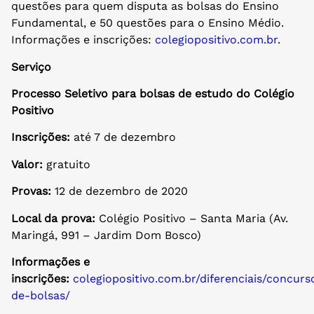
questões para quem disputa as bolsas do Ensino
Fundamental, e 50 questões para o Ensino Médio.
Informações e inscrições:
colegiopositivo.com.br
.
Serviço
Processo Seletivo para bolsas de estudo do Colégio
Positivo
Inscrições:
até 7 de dezembro
Valor:
gratuito
Provas:
12 de dezembro de 2020
Local da prova:
Colégio Positivo – Santa Maria (Av.
Maringá, 991 – Jardim Dom Bosco)
Informações e
inscrições:
colegiopositivo.com.br/diferenciais/concurs
de-bolsas/