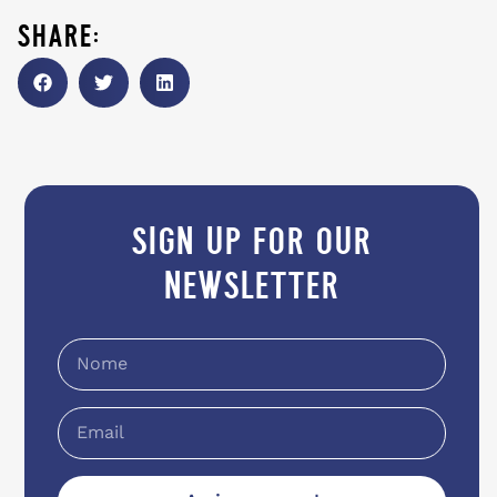
share:
sign up for our
newsletter