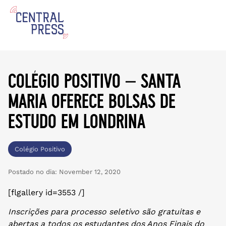
colégio positivo – santa
maria oferece bolsas de
estudo em londrina
Colégio Positivo
Postado no dia:
November 12, 2020
[flgallery id=3553 /]
Inscrições para processo seletivo são gratuitas e
abertas a todos os estudantes dos Anos Finais do