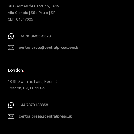
Rua Gomes de Carvalho, 1629
Vila Olímpia | São Paulo | SP
CEP: 04547006
+55 11 94199-9379
centralpress@centralpress.com.br
London
.
13 St. Swithin’s Lane, Room 2,
London, UK, EC4N 8AL
+44 7379 138858
centralpress@centralpress.uk