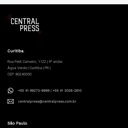
Curitiba
.
Rua Petit Carneiro, 1122 | 9º andar
Água Verde | Curitiba | PR |
CEP: 80240050
+55 41 99273-8999 | +55 41 3026-2610
centralpress@centralpress.com.br
São Paulo
.