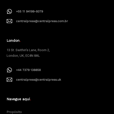
+55 11 94199-9379
centralpress@centralpress.com.br
London
.
13 St. Swithin’s Lane, Room 2,
London, UK, EC4N 8AL
+44 7379 138858
centralpress@centralpress.uk
Navegue aqui
.
Propósito