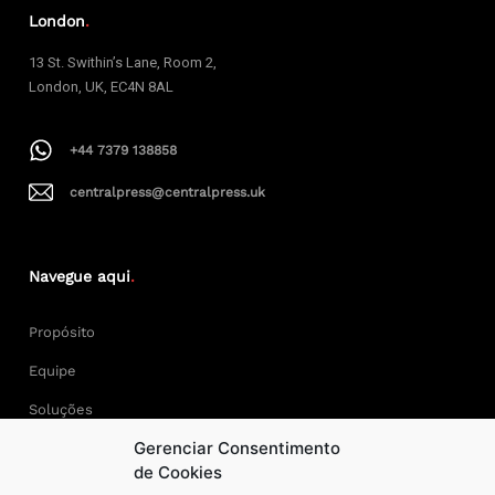
London
.
13 St. Swithin’s Lane, Room 2,
London, UK, EC4N 8AL
+44 7379 138858
centralpress@centralpress.uk
Navegue aqui
.
Propósito
Equipe
Soluções
Gerenciar Consentimento
Cases
de Cookies