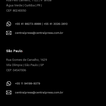
Rua Petit Carneiro, 1122 | 9º andar
Água Verde | Curitiba | PR |
CEP: 80240050
+55 41 99273-8999 | +55 41 3026-2610
centralpress@centralpress.com.br
São Paulo
.
Rua Gomes de Carvalho, 1629
Vila Olímpia | São Paulo | SP
CEP: 04547006
+55 11 94199-9379
centralpress@centralpress.com.br